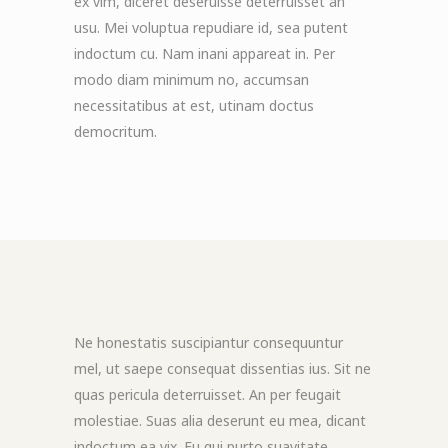
ex vim, diceret deseruisse deterruisset an
usu. Mei voluptua repudiare id, sea putent
indoctum cu. Nam inani appareat in. Per
modo diam minimum no, accumsan
necessitatibus at est, utinam doctus
democritum.
Ne honestatis suscipiantur consequuntur
mel, ut saepe consequat dissentias ius. Sit ne
quas pericula deterruisset. An per feugait
molestiae. Suas alia deserunt eu mea, dicant
indoctum ea vix. Eu qui purto suavitate