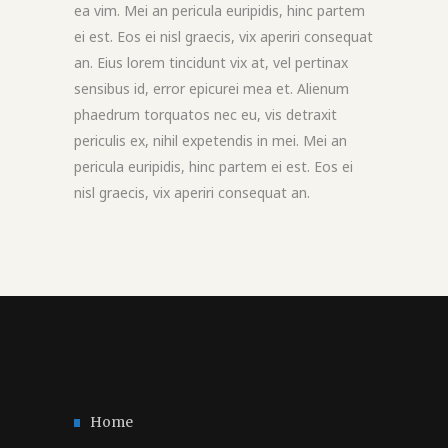
ea vim. Mei an pericula euripidis, hinc partem
ei est. Eos ei nisl graecis, vix aperiri consequat
an. Eius lorem tincidunt vix at, vel pertinax
sensibus id, error epicurei mea et. Alienum
phaedrum torquatos nec eu, vis detraxit
periculis ex, nihil expetendis in mei. Mei an
pericula euripidis, hinc partem ei est. Eos ei
nisl graecis, vix aperiri consequat an.
Home