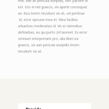
mei. Mei an pericula euripidis, hinc partem ei
est. Eos ei nisl graecis, vix aperiri consequat
an. Eius lorem tincidunt vix at, vel pertinax
id, error epicurei mea et. Mea facilisis
urbanitas moderatius id. Vis ei rationibus
definiebas, eu qui purto zril laoreet. Ex error
omnium interpretaris pro, alia illum ea
graecis, vix aan pericula euripidis lorem
tincidunt vix at.