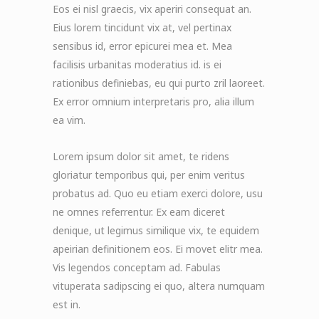
Eos ei nisl graecis, vix aperiri consequat an.
Eius lorem tincidunt vix at, vel pertinax
sensibus id, error epicurei mea et. Mea
facilisis urbanitas moderatius id. is ei
rationibus definiebas, eu qui purto zril laoreet.
Ex error omnium interpretaris pro, alia illum
ea vim.
Lorem ipsum dolor sit amet, te ridens
gloriatur temporibus qui, per enim veritus
probatus ad. Quo eu etiam exerci dolore, usu
ne omnes referrentur. Ex eam diceret
denique, ut legimus similique vix, te equidem
apeirian definitionem eos. Ei movet elitr mea.
Vis legendos conceptam ad. Fabulas
vituperata sadipscing ei quo, altera numquam
est in.