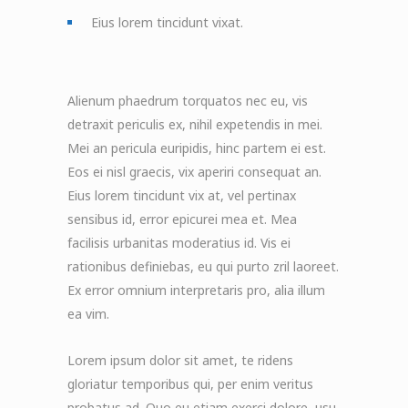
Eius lorem tincidunt vixat.
Alienum phaedrum torquatos nec eu, vis
detraxit periculis ex, nihil expetendis in mei.
Mei an pericula euripidis, hinc partem ei est.
Eos ei nisl graecis, vix aperiri consequat an.
Eius lorem tincidunt vix at, vel pertinax
sensibus id, error epicurei mea et. Mea
facilisis urbanitas moderatius id. Vis ei
rationibus definiebas, eu qui purto zril laoreet.
Ex error omnium interpretaris pro, alia illum
ea vim.
Lorem ipsum dolor sit amet, te ridens
gloriatur temporibus qui, per enim veritus
probatus ad. Quo eu etiam exerci dolore, usu