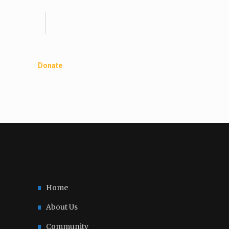
Donate
Home
About Us
Community